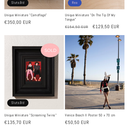
Slutsåld
Rea
Unique Miniature "Camoflage"
Unique Miniature "On The Tip Of My
Tongue"
Ordinarie
€350,00 EUR
Ordinarie
Försäljningspris
€129,50 EUR
€154,50 EUR
pris
pris
Slutsåld
Unique Miniature "Screaming Twins"
Venice Beach II Poster 50 x 70 cm
Ordinarie
€135,70 EUR
Ordinarie
€50,50 EUR
pris
pris