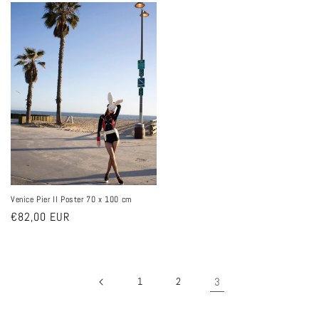
Venice Pier II Poster 70 x 100 cm
Ordinarie
€82,00 EUR
pris
1
2
3