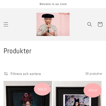
Gå vidare
Welcome to our store
till
innehåll
Varukorg
P
Produkter
r
o
Filtrera och sortera
39 produkter
d
u
k
t