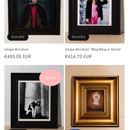
s
e
r
Slutsåld
Slutsåld
i
Unique Miniature
Unique Miniature "Bang Bang in Venice"
e
Ordinarie
€465,00 EUR
Ordinarie
€414,70 EUR
pris
pris
: